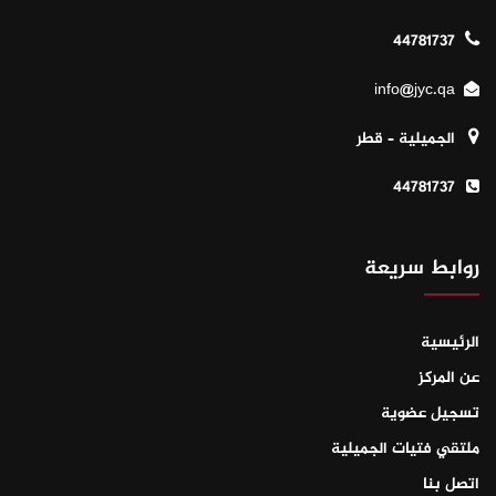
44781737
info@jyc.qa
الجميلية – قطر
44781737
روابط سريعة
الرئيسية
عن المركز
تسجيل عضوية
ملتقي فتيات الجميلية
اتصل بنا