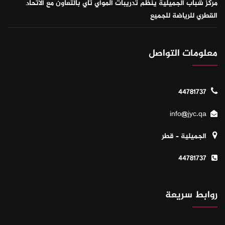
مركز شباب الجميلية ينظم تدريبات المواي تاي بالتعاون مع الاتحاد
القطري للرياضة للجميع
معلومات التواصل
44781737
info@jyc.qa
الجميلية – قطر
44781737
روابط سريعة